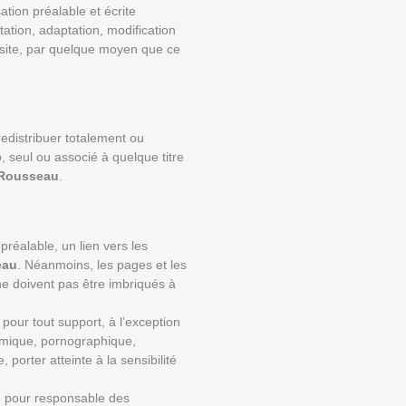
ation préalable et écrite
tation, adaptation, modification
le site, par quelque moyen que ce
 redistribuer totalement ou
, seul ou associé à quelque titre
Rousseau
.
 préalable, un lien vers les
eau
. Néanmoins, les pages et les
e doivent pas être imbriqués à
 pour tout support, à l’exception
lémique, pornographique,
orter atteinte à la sensibilité
u pour responsable des