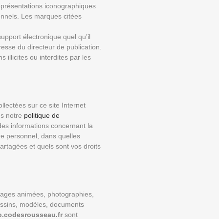
eprésentations iconographiques
onnels. Les marques citées
support électronique quel qu’il
resse du directeur de publication.
 illicites ou interdites par les
lectées sur ce site Internet
ns notre
politique de
des informations concernant la
re personnel, dans quelles
 partagées et quels sont vos droits
images animées, photographies,
essins, modèles, documents
o.codesrousseau.fr
sont