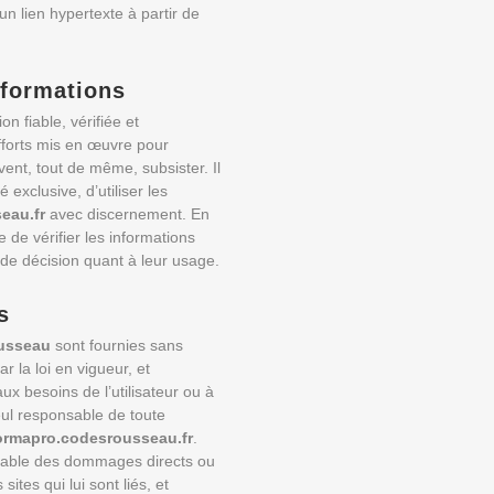
’un lien hypertexte à partir de
informations
on fiable, vérifiée et
fforts mis en œuvre pour
vent, tout de même, subsister. Il
 exclusive, d’utiliser les
eau.fr
avec discernement. En
e vérifier les informations
e de décision quant à leur usage.
s
usseau
sont fournies sans
r la loi en vigueur, et
 besoins de l’utilisateur ou à
seul responsable de toute
ormapro.codesrousseau.fr
.
sable des dommages directs ou
sites qui lui sont liés, et