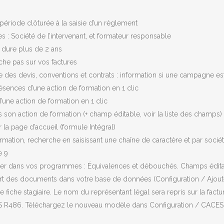
 période clôturée à la saisie d’un règlement
s : Société de l’intervenant, et formateur responsable
i dure plus de 2 ans
fiche pas sur vos factures
 des devis, conventions et contrats : information si une campagne es
résences d’une action de formation en 1 clic
’une action de formation en 1 clic
ns son action de formation (+ champ éditable, voir la liste des champs)
ur la page d’accueil (formule Intégral)
rmation, recherche en saisissant une chaîne de caractère et par société
e 9
égrer dans vos programmes : Équivalences et débouchés. Champs éditab
ort des documents dans votre base de données (Configuration / Ajou
ne fiche stagiaire. Le nom du représentant légal sera repris sur la factu
CES R486. Téléchargez le nouveau modèle dans Configuration / CACE