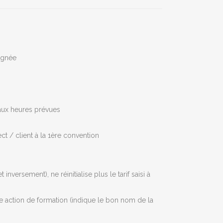
gagnée
 aux heures prévues
t / client à la 1ère convention
nversement), ne réinitialise plus le tarif saisi à
e action de formation (indique le bon nom de la