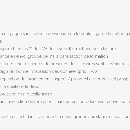
on en gagné sans créer la convention ou le contrat, garde la notion 
e
écupère bien les % de TVA de la société émettrice de la facture
nce en envoi groupé de mails dans l’action de formation
nces à 0 quand les heures de présence des stagiaires sont supérieures
agiaire : bonne initialisation des données (prix, TVA)
réparation de l’avancement suspect / prospect au 1er devis et prospec
s la création de devis
pression d’un questionnaire
dans une action de formation (financement individuel vers convention et i
ie au client, dans le cadre d’un envoi groupé aux stagiaires dans un